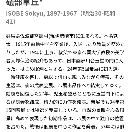
礒部草丘*
ISOBE Sokyu, 1897-1967（明治30-昭和
42）
群馬県佐波郡宮郷村(現伊勢崎市)に生まれる。本名覚
太。1915年前橋中学を卒業後、入隊したり教員を務めた
りしたが、19年に上京、叔父で東京帝国大学教授の美学
者大塚保治の紹介もあって、日本画家川合玉堂の門に入
った。はじめ眠潮と号する。24年第5回帝展に初入選。
一時健康を害し、房総で俳句に親しみながら療養、その
生活は、後の戊辰会展、帝展出品作へと結実してゆく。
健康を回復した27年、児玉希望らとともに玉堂門下によ
る戊辰会を結成、精力的に力作を発表。帝展でも34年第
15回帝展では特選を受賞している。自然の景観を心象風
景に高めて表現した初期作品は、帝展の中で独自の位置
を占めた。戦後は個展を中心に作品を発表。57年には俳