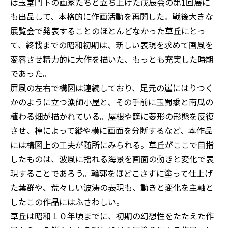
は玉堂門下の画家たちと立ち上げた戊辰会の第1回展に
も出品して、本格的に作画活動を再開した。戦後大きな
展覧会で発表することのほとんどなかった草丘にとっ
て、終戦までの昭和初期は、新しい表現を求めて画風を
変容させ精力的に大作を描いた、もっとも充実した時期
であった。
屏風の左右で構図は連続しており、足元の崖にはりつく
かのように立つ漁師小屋と、その手前に玉蜀黍と南瓜の
植わる畑が描かれている。屋根や筵に菱形の形態を反復
させ、棹によって縦や横に画面を分断するなど、本作品
には構図上の工夫が随所にみられる。草丘がここで目指
したものは、波風に揺れる海景を画面の動きと変化で表
現することであろう。輪郭をほどこさずに塗って仕上げ
た葉群や、荒々しい波涛の表現も、動きと変化を主軸と
したこの作品にはふさわしい。
草丘は昭和１０年頃までに、初期の幻想性をたたえた作