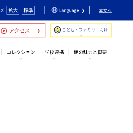
コレクション
学校連携
館の魅力と概要
拡大
標準
ズ
Language
本文へ
アクセス
こども・ファミリー向け
コレクション
学校連携
館の魅力と概要