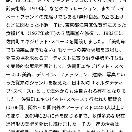
館、1975 年）や「マッキントッシュのデザイン展」（西
武美術館、1979年）などのキュレーション、またプライ
ベートブランドの先駆けでもある｢無印良品｣の立ち上げ
などに関わった小池一子は､東京都江東区佐賀町にあった
食糧ビル（1927年竣工)の３階講堂を修復し、1983年に
佐賀町エキジビット･スペースを開設しました。「美術館
でも商業画廊でもない」もう一つの美術現場を提唱し、
発表の場を求めるアーティストに寄り沿う姿勢を打ち出
す実験的な展示空間として、佐賀町エキジビット・スペ
ースは､美術、デザイン、ファッション、建築、写真とい
った従来のジャンルを超えた、日本初の「オルタナティ
ブ･スペース」として海外からも注目される存在となりま
した。 佐賀町エキジビット･スペースで行われた展覧会
は106回、関わった国内外のアーティストは400人以上に
のぼり、2000年12月に幕を閉じるまで、多種多彩な現在
進行形の美術を発信し続けました。その一連の活動は