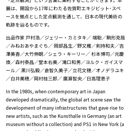
「定点観測」という言葉に集約することができます。本
展は、開設から17年にわたる佐賀町エキジビット･スペ
ースを拠点とした定点観測を通して、日本の現代美術の
軌跡を辿るものです。
出品作家 戸村浩／ジェリー・カミタキ／ 端聡／駒形克哉
／みねおあやまぐち／ 岡部昌生／野又穫／剣持和夫／吉
澤美香／大竹伸朗／シェラ・キーリー／ 杉本博司／元慶
煥／森村泰昌／堂本右美／滝口和男／ヨルク・ガイスマ
ール／ 黒川弘毅／倉智久美子／立花文穂／オノデラユキ
／白井美穂／岡村桂三郎／ 廣瀬智央／日高理恵子
In the 1980s, when contemporary art in Japan
developed dramatically, the global art scene saw the
development of many infrastructures that gave rise to
new artists, such as the Kunsthalle in Germany (an art
museum without a collection) and PS1 in New York (a