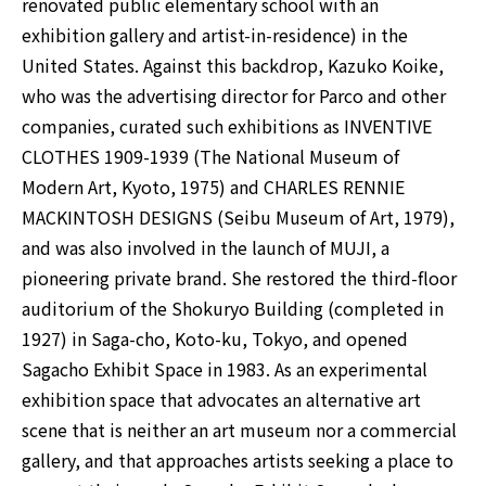
renovated public elementary school with an
exhibition gallery and artist-in-residence) in the
United States. Against this backdrop, Kazuko Koike,
who was the advertising director for Parco and other
companies, curated such exhibitions as INVENTIVE
CLOTHES 1909-1939 (The National Museum of
Modern Art, Kyoto, 1975) and CHARLES RENNIE
MACKINTOSH DESIGNS (Seibu Museum of Art, 1979),
and was also involved in the launch of MUJI, a
pioneering private brand. She restored the third-floor
auditorium of the Shokuryo Building (completed in
1927) in Saga-cho, Koto-ku, Tokyo, and opened
Sagacho Exhibit Space in 1983. As an experimental
exhibition space that advocates an alternative art
scene that is neither an art museum nor a commercial
gallery, and that approaches artists seeking a place to