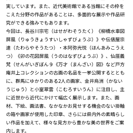
実しています。また、近代美術館である当館にその枠を
こえた分野の作品があることは、多面的な展示や作品研
究ができる強みでもあります。
今回は、長谷川宗宅（はせがわそうたく）《柳橋水車図
屏風（りゅうきょうすいしゃずびょうぶ）》や伝俵屋宗
達（たわらやそうたつ）・本阿弥光悦（ほんあみこうえ
つ）《卯の花図屏風（うのはなずびょうぶ）》、仙厓義
梵（せんがいぎぼん９《万才（まんざい）図》など戸方
庵井上コレクションの古画の名品を一挙公開するととも
に、群馬にゆかりのある2人の画家、金井烏洲（かない
うじゅう）と小室翠雲（こむろすいうん）に注目し、主
に近世から近代にかけて幅広く展示します。また、画
材、下絵、画法書、なかなかお見せする機会のない掛軸
の箱や画家が使用した印章、さらには県内外の素晴らし
い作品を加えて、様々な見方から豊かな美の世界をご案
内します。