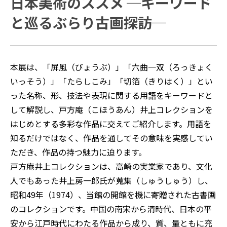
日本美術のススメ ─キーワード
と巡るぶらり古画探訪─
本展は、「屏風（びょうぶ）」「六曲一双（ろっきょく
いっそう）」「たらしこみ」「切箔（きりはく）」とい
った名称、形、技法や表現に関する用語をキーワードと
して解説し、戸方庵（こほうあん）井上コレクションを
はじめとする多彩な作品に交えてご紹介します。用語を
知るだけではなく、作品を通してその意味を実感してい
ただき、作品の持つ魅力に迫ります。
戸方庵井上コレクションは、高崎の実業家であり、文化
人でもあった井上房一郎氏が蒐集（しゅうしゅう）し、
昭和49年（1974）、当館の開館を機に寄贈された古書画
のコレクションです。中国の南宋から清時代、日本の平
安から江戸時代にわたる作品から成り、質、量ともに充