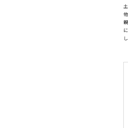
土
他
親
に
し