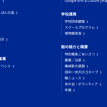
プ
Google Arts & Culture 
えほんの森
学校連携
学校団体観覧
スクールプログラム
博物館実習
展示
館の魅力と概要
特別館長ごあいさつ
事業
概要／沿革
イベント
磯崎新の建築
田中一光のロゴタイプ
館ニュース
友の会・ボランティア
年報