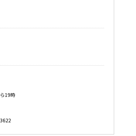
から19時
3622