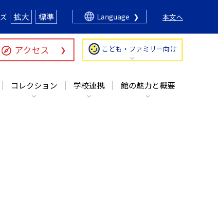
コレクション
学校連携
館の魅力と概要
拡大
標準
ズ
Language
本文へ
アクセス
こども・ファミリー向け
コレクション
学校連携
館の魅力と概要