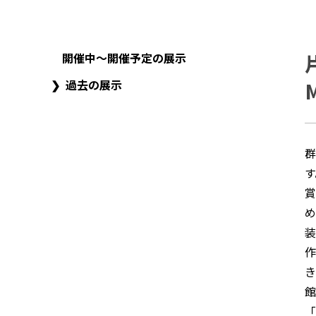
開催中～開催予定の展示
過去の展示
M
群
す
賞
め
装
作
き
館
「