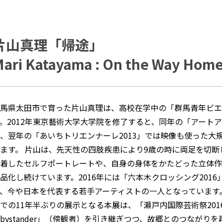
片山真理「帰途」
ari Katayama : On the Way Hom
馬県太田市で育った片山真理は、高校在学中の「群馬青年ビエ
。2012年東京藝術大学大学院を修了すると、同年の「アートア
、翌年の「あいちトリエンナーレ2013」では映像も使った
ます。 片山は、先天性の四肢疾患により9歳の時に両足を切
着したセルフポートレートや、自身の身体をかたどった立体作
品化し続けています。2016年には「六本木クロッシング201
、今や日本を代表する若手アーティストの一人となっています
での11年半ぶりの展示となる本展は、「瀬戸内国際芸術祭20
bystander」（傍観者）を引き継ぎつつ、故郷とのつなが