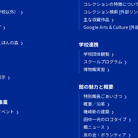
コレクションの特徴につい
学校以外）
コレクション検索 [外部リン
主な収蔵作品
プ
Google Arts & Culture 
えほんの森
学校連携
学校団体観覧
スクールプログラム
博物館実習
展示
館の魅力と概要
特別館長ごあいさつ
事業
概要／沿革
イベント
磯崎新の建築
田中一光のロゴタイプ
館ニュース
友の会・ボランティア