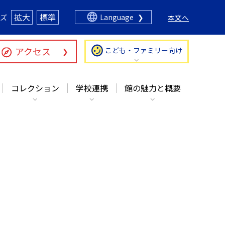
コレクション
学校連携
館の魅力と概要
拡大
標準
ズ
Language
本文へ
アクセス
こども・ファミリー向け
コレクション
学校連携
館の魅力と概要