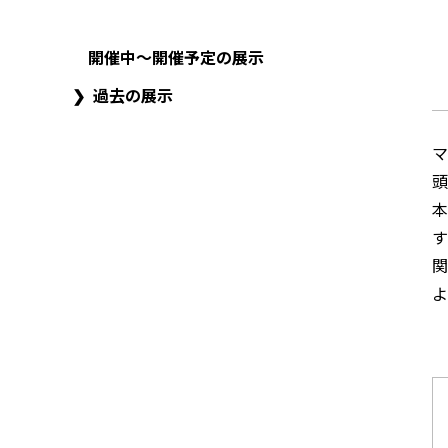
開催中～開催予定の展示
過去の展示
マ
頭
本
す
関
よ